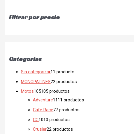
Filtrar por precio
Categorías
Sin categorizar
1
1 producto
MONOPATINES
2
2 productos
Motos
105
105 productos
Adventure
11
11 productos
Cafe Race
7
7 productos
CG
10
10 productos
Crusier
2
2 productos