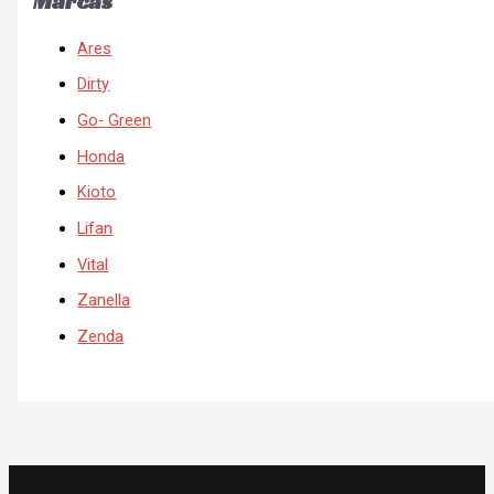
Marcas
Ares
Dirty
Go- Green
Honda
Kioto
Lifan
Vital
Zanella
Zenda