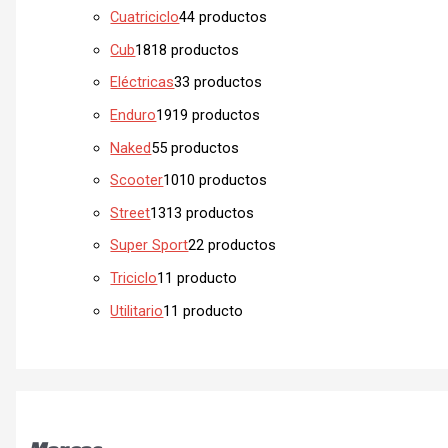
Cuatriciclo
4
4 productos
Cub
18
18 productos
Eléctricas
3
3 productos
Enduro
19
19 productos
Naked
5
5 productos
Scooter
10
10 productos
Street
13
13 productos
Super Sport
2
2 productos
Triciclo
1
1 producto
Utilitario
1
1 producto