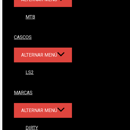
MTB
CASCOS
ALTERNAR MENÚ
LS2
MARCAS
ALTERNAR MENÚ
DIRTY