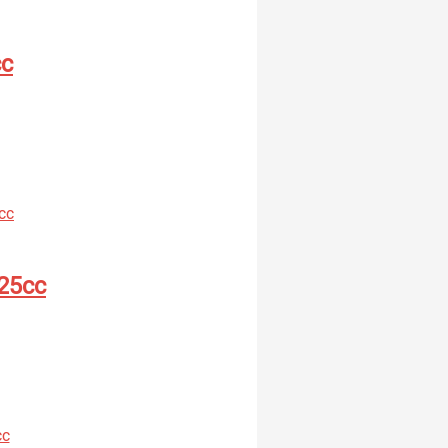
cc
25cc