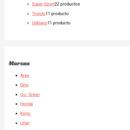
Super Sport
2
2 productos
Triciclo
1
1 producto
Utilitario
1
1 producto
Marcas
Ares
Dirty
Go- Green
Honda
Kioto
Lifan