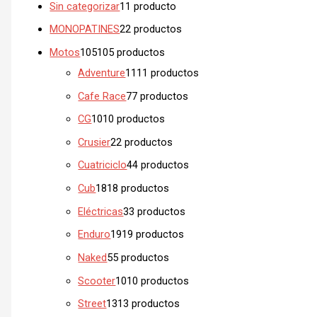
Sin categorizar
1
1 producto
MONOPATINES
2
2 productos
Motos
105
105 productos
Adventure
11
11 productos
Cafe Race
7
7 productos
CG
10
10 productos
Crusier
2
2 productos
Cuatriciclo
4
4 productos
Cub
18
18 productos
Eléctricas
3
3 productos
Enduro
19
19 productos
Naked
5
5 productos
Scooter
10
10 productos
Street
13
13 productos